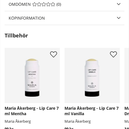
OMDÖMEN
MEDELBETYG 0 AV 5 ANTAL BETYG 0
(
0
)
KÖPINFORMATION
Tillbehör
Maria Åkerberg - Lip Care 7
Maria Åkerberg - Lip Care 7
Ma
ml Mentha
ml Vanilla
Dr
Maria Åkerberg
Maria Åkerberg
Ma
99 kr
99 kr
34