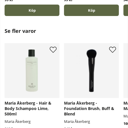
Köp
Köp
Se fler varor
Maria Åkerberg - Hair &
Maria Åkerberg -
Ma
Body Schampoo Lime,
Foundation Brush, Buff &
Ma
500ml
Blend
Ma
Maria Åkerberg
Maria Åkerberg
16