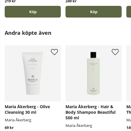
219 kr
249 kr
Köp
Köp
Andra köpte även
Maria Åkerberg - Olive
Maria Åkerberg - Hair &
Ma
Cleansing 30 ml
Body Shampoo Beautiful
Th
500 ml
Maria Åkerberg
Ma
Maria Åkerberg
69 kr
14