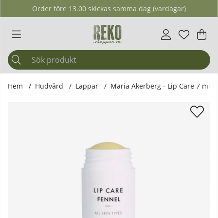
Order före 13.00 skickas samma dag (vardagar)
Önskelis
Antal i ö
.
Var
Ant
.
Hem
Hudvård
Läppar
Maria Åkerberg - Lip Care 7 ml F
Produktbilder Maria Åkerberg - Lip Care 7 ml Fennel