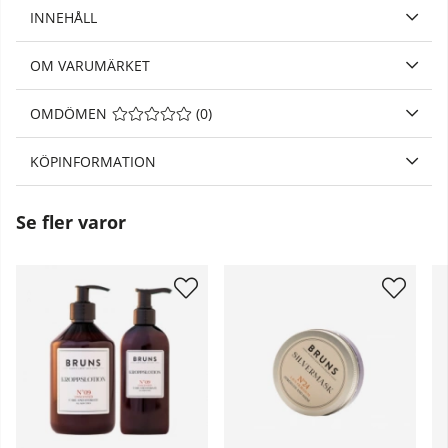
INNEHÅLL
OM VARUMÄRKET
OMDÖMEN
MEDELBETYG 0 AV 5 ANTAL BETYG 0
(
0
)
KÖPINFORMATION
Se fler varor