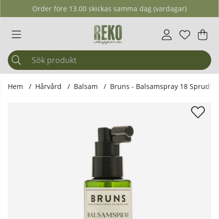
Order före 13.00 skickas samma dag (vardagar)
Önskelis
Antal i ö
.
Var
Ant
.
Hem
Hårvård
Balsam
Bruns - Balsamspray 18 Sprudlan
Produktbilder Bruns - Balsamspray 18 Sprudlande Tangerin