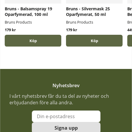
Bruns - Balsamspray 19
Bruns - Silvermask 25
Br
Oparfymerad, 100 ml
Oparfymerat, 50 ml
Be
Bruns Products
Bruns Products
Br
179 kr
179 kr
44
Köp
Köp
Nyhetsbrev
I vårt nyhetsbrev får du ta del av nyheter och
erbjudanden före alla andra.
Signa upp