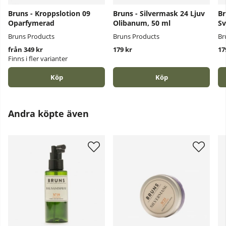
Bruns - Kroppslotion 09
Bruns - Silvermask 24 Ljuv
Br
Oparfymerad
Olibanum, 50 ml
Sv
Bruns Products
Bruns Products
Br
från 349 kr
179 kr
17
Finns i fler varianter
Köp
Köp
Andra köpte även