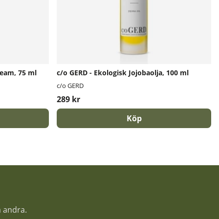
ream, 75 ml
c/o GERD - Ekologisk Jojobaolja, 100 ml
c/o GERD
289 kr
Köp
a andra.