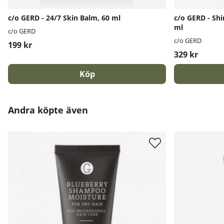
c/o GERD - 24/7 Skin Balm, 60 ml
c/o GERD - Sh
ml
c/o GERD
c/o GERD
199 kr
329 kr
Köp
Andra köpte även