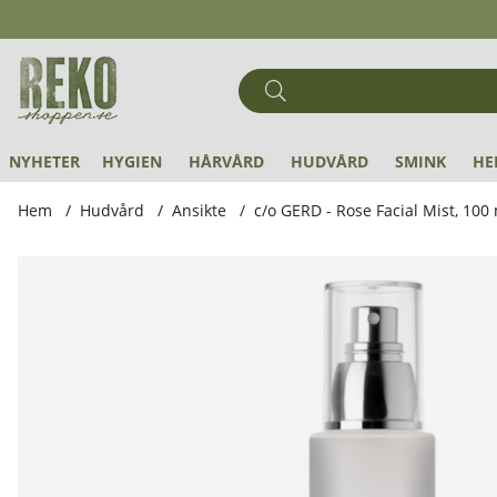
NYHETER
HYGIEN
HÅRVÅRD
HUDVÅRD
SMINK
HE
Hem
Hudvård
Ansikte
c/o GERD - Rose Facial Mist, 100
Produktbilder c/o GERD - Rose Facial Mist, 100 ml