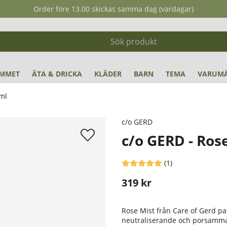
Order före 13.00 skickas samma dag (vardagar)
MMET
ÄTA & DRICKA
KLÄDER
BARN
TEMA
VARUM
 ml
c/o GERD
c/o GERD - Rose
Medelbetyg 5 av 5 Antal betyg 
(
1
)
319
kr
Stafflade priser
Rose Mist från Care of Gerd p
neutraliserande och porsamm