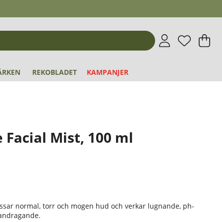
Önskeli
Antal i 
.
V
An
.
ÄRKEN
REKOBLADET
KAMPANJER
 Facial Mist, 100 ml
1
assar normal, torr och mogen hud och verkar lugnande, ph-
andragande.