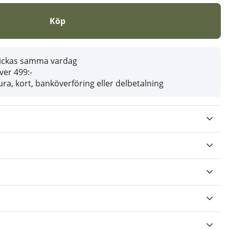
Köp
skickas samma vardag
över 499:-
ra, kort, banköverföring eller delbetalning
V 5 ANTAL BETYG 1