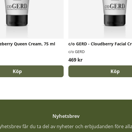
ueberry Queen Cream, 75 ml
c/o GERD - Cloudberry Facial C
c/o GERD
469 kr
Köp
Köp
Nyhetsbrev
nyhetsbrev får du ta del av nyheter och erbjudanden före all