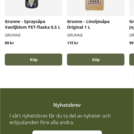
Grunne - Spraysåpa
Grunne - Linoljesåpa
Gr
Vaniljblom PET-flaska 0,5 L
Original 1 L
Jo
GRUNNE
GRUNNE
G
89 kr
115 kr
99
Köp
Köp
Nyhetsbrev
I vårt nyhetsbrev får du ta del av nyheter och
erbjudanden före alla andra.