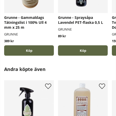
Grunne - Gammaldags
Grunne - Spraysåpa
Gr
Tätningslist i 100% Ull 4
Lavendel PET-flaska 0,5 L
Tv
mm x 25 m
Do
GRUNNE
GRUNNE
G
89 kr
389 kr
15
Köp
Köp
Andra köpte även