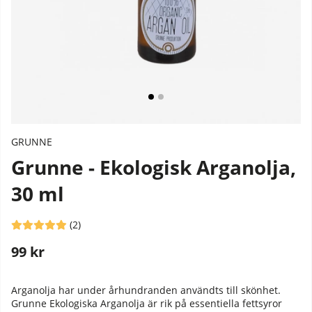
GRUNNE
Grunne - Ekologisk Arganolja,
30 ml
Medelbetyg 5 av 5 Antal betyg 2
(
2
)
99
kr
Stafflade priser
Arganolja har under århundranden användts till skönhet.
Grunne Ekologiska A
rganolja är rik på essentiella fettsyror