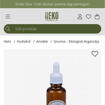
Order före 13.00 skickas samma dag (vardagar)
Önskelis
Antal i ö
.
Var
Ant
.
Hem
Hudvård
Ansikte
Grunne - Ekologisk Arganolja, 30
Produktbilder Grunne - Ekologisk Arganolja, 30 ml