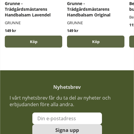
Grunne -
Grunne -
Be
Trädgårdsmästarens
Trädgårdsmästarens
bu
Handbalsam Lavendel
Handbalsam Original
Be
GRUNNE
GRUNNE
11
149 kr
149 kr
Köp
Köp
Nyhetsbrev
I vårt nyhetsbrev får du ta del av nyheter och
erbjudanden före alla andra.
Signa upp