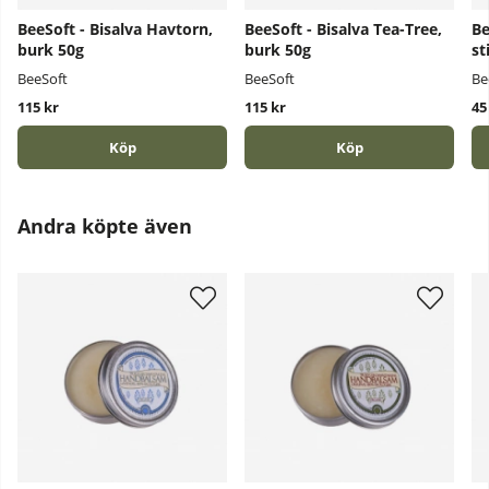
BeeSoft - Bisalva Havtorn,
BeeSoft - Bisalva Tea-Tree,
Be
burk 50g
burk 50g
st
BeeSoft
BeeSoft
Be
115 kr
115 kr
45
Köp
Köp
Andra köpte även