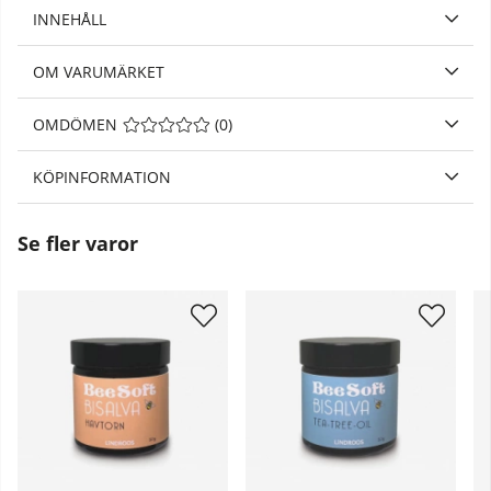
INNEHÅLL
OM VARUMÄRKET
OMDÖMEN
MEDELBETYG 0 AV 5 ANTAL BETYG 0
(
0
)
KÖPINFORMATION
Se fler varor