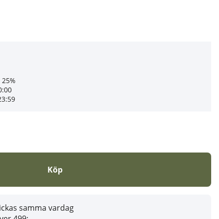
l 25%
0:00
23:59
Köp
skickas samma vardag
över 499:-