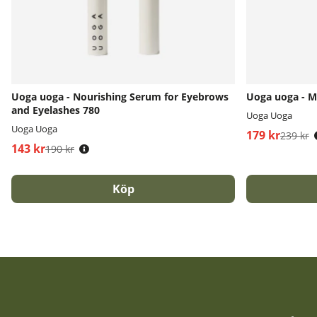
Uoga uoga - Nourishing Serum for Eyebrows
Uoga uoga - M
and Eyelashes 780
Uoga Uoga
Uoga Uoga
179 kr
Ordinarie pri
239 kr
143 kr
Ordinarie pris:
190 kr
Köp