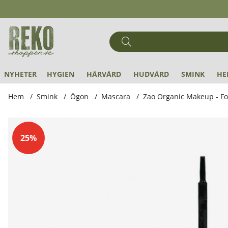
NYHETER
HYGIEN
HÅRVÅRD
HUDVÅRD
SMINK
HE
Hem
Smink
Ögon
Mascara
Zao Organic Makeup - Fo
Produktbilder Zao Organic Makeup - Fortifying Eyelash Car
25%