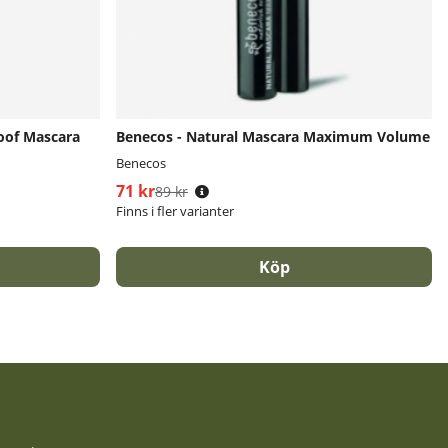
oof Mascara
Benecos - Natural Mascara Maximum Volume
Benecos
71 kr
Ordinarie pris:
89 kr
Finns i fler varianter
Köp