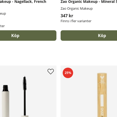
akeup - Nagellack, French
Zao Organic Makeup - Mineral S
Zao Organic Makeup
keup
347 kr
Finns i fler varianter
nter
Köp
Köp
25%