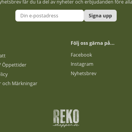
nyhetsbrev får du ta del av nyheter och erbjudanden före all
Signa upp
Följ oss gärna på...
F
acebook
att
Instagram
s / Öppettider
Nyhetsbrev
licy
ar och Märkningar