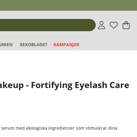
Önskeli
Antal i 
.
V
An
.
ÄRKEN
REKOBLADET
KAMPANJER
keup - Fortifying Eyelash Care
e serum med ekologiska ingredienser som stimulerar dina