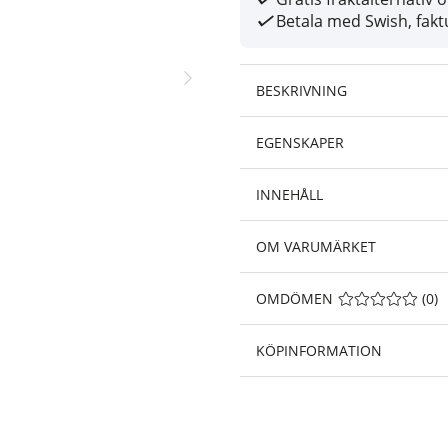
Betala med Swish, faktu
BESKRIVNING
EGENSKAPER
INNEHÅLL
OM VARUMÄRKET
OMDÖMEN
MEDELBETYG 0 A
(
0
)
KÖPINFORMATION