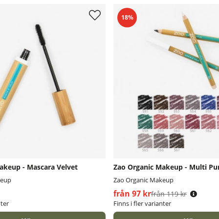
18%
akeup - Mascara Velvet
Zao Organic Makeup - Multi Pu
keup
Zao Organic Makeup
från 97 kr
Ordinarie pris:
från 119 kr
nter
Finns i fler varianter