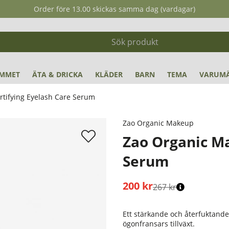
Order före 13.00 skickas samma dag (vardagar)
MMET
ÄTA & DRICKA
KLÄDER
BARN
TEMA
VARUM
rtifying Eyelash Care Serum
e Serum
Zao Organic Makeup
Zao Organic Ma
Serum
200
kr
267 kr
Stafflade priser
Ett stärkande och återfuktand
ögonfransars tillväxt.