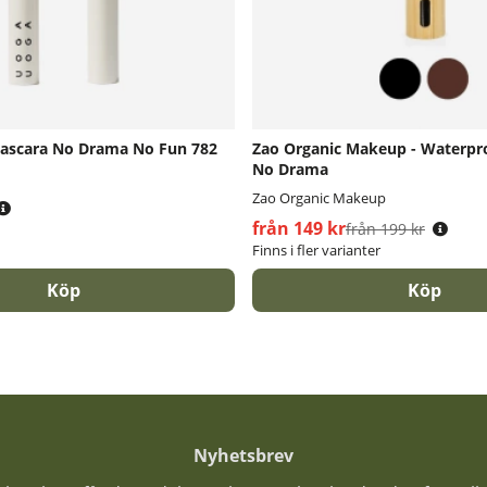
ascara No Drama No Fun 782
Zao Organic Makeup - Waterpr
No Drama
Zao Organic Makeup
s:
från 149 kr
Ordinarie pris:
från 199 kr
Finns i fler varianter
Köp
Köp
Nyhetsbrev