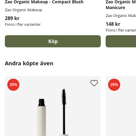
Zao Organic Makeup - Compact Blush
Zao Organic M
Manicure
Zao Organic Makeup
Zao Organic Ma
289 kr
148 kr
Finns i fler varianter
Finns i fler varia
Köp
Andra köpte även
25%
25%