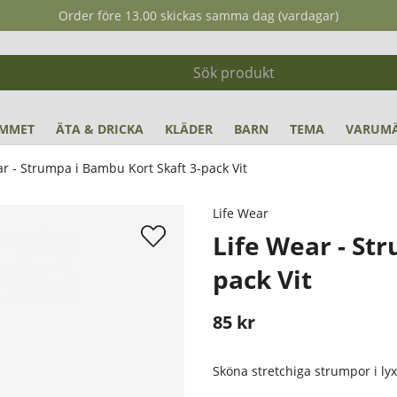
Order före 13.00 skickas samma dag (vardagar)
MMET
ÄTA & DRICKA
KLÄDER
BARN
TEMA
VARUM
ar - Strumpa i Bambu Kort Skaft 3-pack Vit
k Vit
Life Wear
Life Wear - St
pack Vit
85
kr
Stafflade priser
Sköna stretchiga strumpor i ly