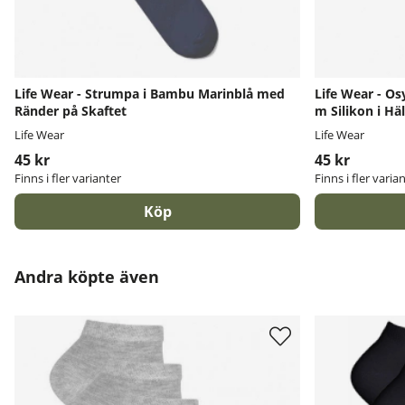
Life Wear - Strumpa i Bambu Marinblå med
Life Wear - O
Ränder på Skaftet
m Silikon i Hä
Life Wear
Life Wear
45 kr
45 kr
Finns i fler varianter
Finns i fler varia
Köp
Andra köpte även