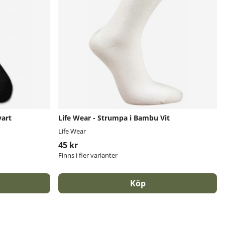
vart
Life Wear - Strumpa i Bambu Vit
Life Wear
45 kr
Finns i fler varianter
Köp