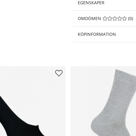
EGENSKAPER
OMDÖMEN
MEDELBETYG 0 A
(
0
)
KÖPINFORMATION