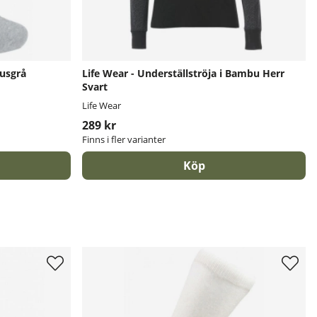
jusgrå
Life Wear - Underställströja i Bambu Herr
Svart
Life Wear
289 kr
Finns i fler varianter
Köp