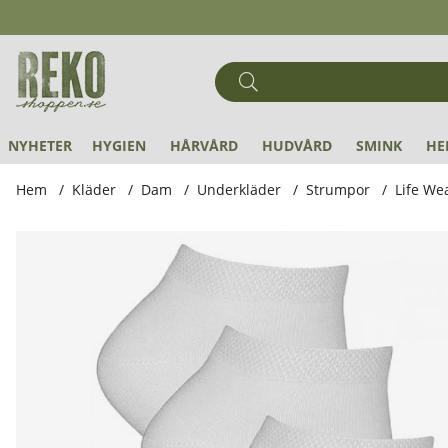
NYHETER
HYGIEN
HÅRVÅRD
HUDVÅRD
SMINK
HE
Hem
Kläder
Dam
Underkläder
Strumpor
Life We
Produktbilder Life Wear - Strumpa i Bambu Kort Skaft 3-pac