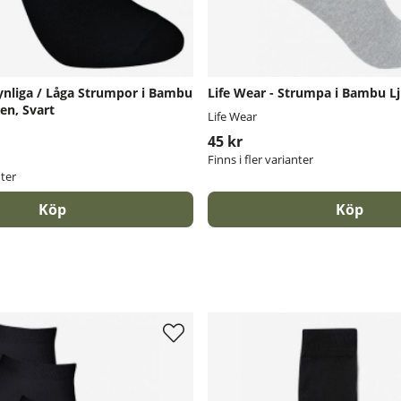
synliga / Låga Strumpor i Bambu
Life Wear - Strumpa i Bambu L
len, Svart
Life Wear
45 kr
Finns i fler varianter
nter
Köp
Köp