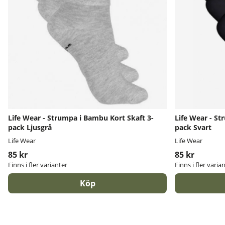
Life Wear - Strumpa i Bambu Kort Skaft 3-
Life Wear - St
pack Ljusgrå
pack Svart
Life Wear
Life Wear
85 kr
85 kr
Finns i fler varianter
Finns i fler varia
Köp