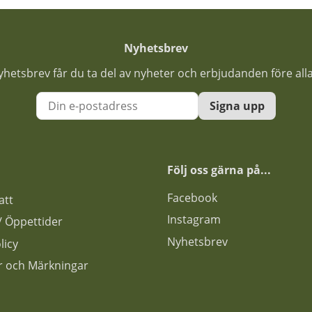
Nyhetsbrev
nyhetsbrev får du ta del av nyheter och erbjudanden före all
Signa upp
Följ oss gärna på...
F
acebook
att
Instagram
s / Öppettider
Nyhetsbrev
licy
ar och Märkningar