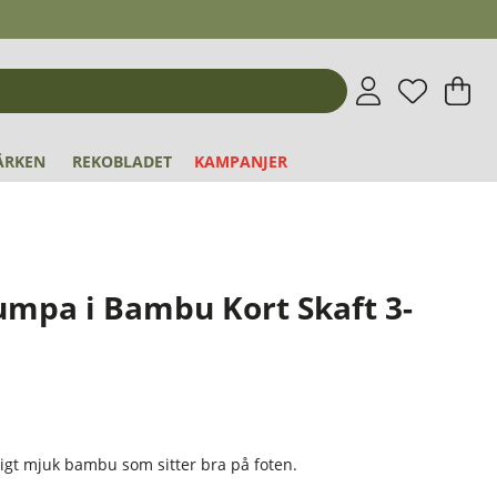
Önskeli
Antal i 
.
V
An
.
ÄRKEN
REKOBLADET
KAMPANJER
rumpa i Bambu Kort Skaft 3-
xigt mjuk bambu som sitter bra på foten.