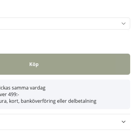
Köp
skickas samma vardag
över 499:-
ra, kort, banköverföring eller delbetalning