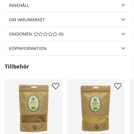
INNEHÅLL
OM VARUMÄRKET
OMDÖMEN
MEDELBETYG 0 AV 5 ANTAL BETYG 0
(
0
)
KÖPINFORMATION
Tillbehör