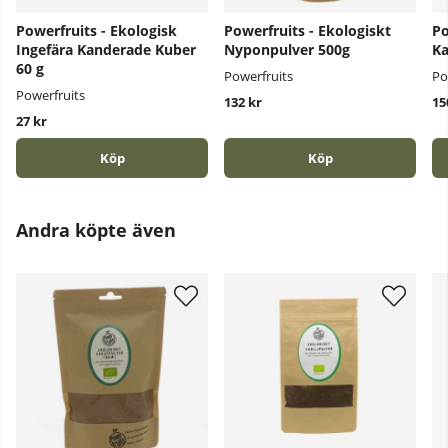
Powerfruits - Ekologisk
Powerfruits - Ekologiskt
Po
Ingefära Kanderade Kuber
Nyponpulver 500g
Ka
60 g
Powerfruits
Po
Powerfruits
132 kr
15
27 kr
Köp
Köp
Andra köpte även