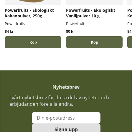
Powerfruits - Ekologiskt
Powerfruits - Ekologiskt
Po
Kakaopulver, 250g
Vaniljpulver 10 g
Ko
Powerfruits
Powerfruits
Po
84 kr
80 kr
84
Köp
Köp
Nyhetsbrev
I vårt nyhetsbrev får du ta del av nyheter och
erbjudanden före alla andra.
Signa upp