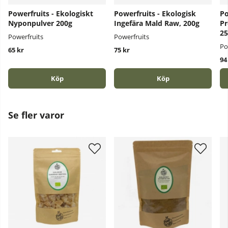
Powerfruits - Ekologiskt
Powerfruits - Ekologisk
Po
Nyponpulver 200g
Ingefära Mald Raw, 200g
Pr
25
Powerfruits
Powerfruits
Po
65 kr
75 kr
94
Köp
Köp
Se fler varor