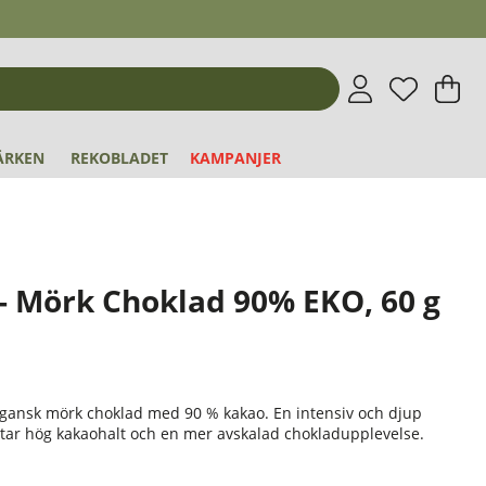
Önskeli
Antal i 
.
V
An
.
ÄRKEN
REKOBLADET
KAMPANJER
- Mörk Choklad 90% EKO, 60 g
vegansk mörk choklad med 90 % kakao. En intensiv och djup
ttar hög kakaohalt och en mer avskalad chokladupplevelse.