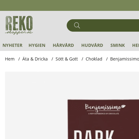
NYHETER
HYGIEN
HÅRVÅRD
HUDVÅRD
SMINK
HE
Hem
Äta & Dricka
Sött & Gott
Choklad
Benjamissimo
Produktbilder Benjamissimo - Mörk Choklad 90% EKO, 60 g