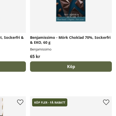
t, Sockerfri &
Benjamissimo - Mörk Choklad 70%, Sockerfri
& EKO, 60 g
Benjamissimo
65 kr
Köp
KÖP FLER - FÅ RABATT