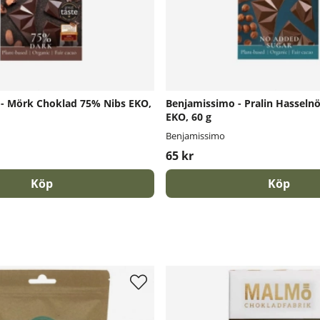
- Mörk Choklad 75% Nibs EKO,
Benjamissimo - Pralin Hasselnö
EKO, 60 g
Benjamissimo
65 kr
Köp
Köp