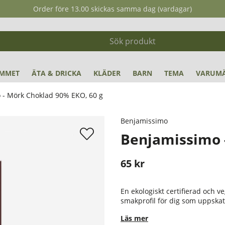
Order före 13.00 skickas samma dag (vardagar)
MMET
ÄTA & DRICKA
KLÄDER
BARN
TEMA
VARUM
 - Mörk Choklad 90% EKO, 60 g
Benjamissimo
Benjamissimo 
65
kr
Stafflade priser
En ekologiskt certifierad och 
smakprofil för dig som uppska
Läs mer