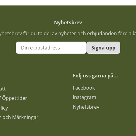
Nyhetsbrev
nyhetsbrev får du ta del av nyheter och erbjudanden före all
Signa upp
Följ oss gärna på...
F
acebook
att
Instagram
s / Öppettider
Nyhetsbrev
licy
ar och Märkningar