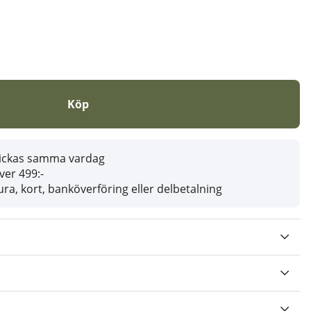
Köp
skickas samma vardag
över 499:-
ra, kort, banköverföring eller delbetalning