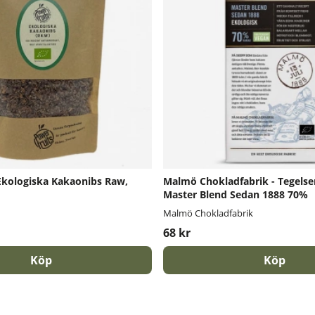
 Ekologiska Kakaonibs Raw,
Malmö Chokladfabrik - Tegelse
Master Blend Sedan 1888 70%
Malmö Chokladfabrik
68 kr
Köp
Köp