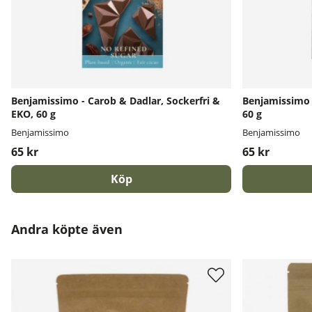
Benjamissimo - Carob & Dadlar, Sockerfri &
Benjamissimo 
EKO, 60 g
60 g
Benjamissimo
Benjamissimo
65 kr
65 kr
Köp
Andra köpte även