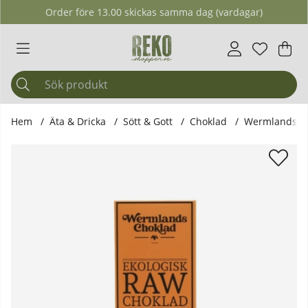
Order före 13.00 skickas samma dag (vardagar)
Önskelis
Antal i ö
.
Var
Ant
.
Hem
Äta & Dricka
Sött & Gott
Choklad
Wermlandschok
Produktbilder Wermlandschoklad - Ekologisk Rawchoklad Ap