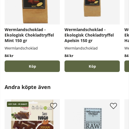
Wermlandschoklad -
Wermlandschoklad -
We
Ekologisk Chokladtryffel
Ekologisk Chokladtryffel
Ek
Mint 150 gr
Apelsin 150 gr
Ha
Wermlandschoklad
Wermlandschoklad
We
84 kr
84 kr
84
Köp
Köp
Andra köpte även
KÖP FLER - FÅ RABATT