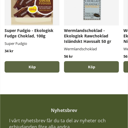
Super Fudgio - Ekologisk
Wermlandschoklad -
We
Fudge Choklad, 100g
Ekologisk Rawchoklad
Ek
Isländskt Havssalt 50 gr
Ni
Super Fudgio
Wermlandschoklad
We
34 kr
56 kr
56
Köp
Köp
Nyhetsbrev
I vårt nyhetsbrev får du ta del av nyheter och
erbjudanden före alla andra.