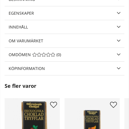
EGENSKAPER
INNEHÅLL
OM VARUMÄRKET
OMDÖMEN
MEDELBETYG 0 AV 5 ANTAL BETYG 0
(
0
)
KÖPINFORMATION
Se fler varor