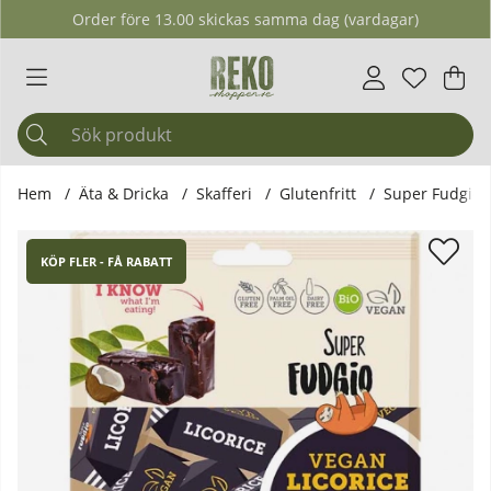
Order före 13.00 skickas samma dag (vardagar)
Önskelis
Antal i ö
.
Var
Ant
.
Hem
Äta & Dricka
Skafferi
Glutenfritt
Super Fudgio -
Produktbilder Super Fudgio - Ekologisk Fudge Lakrits, 100g
KÖP FLER - FÅ RABATT