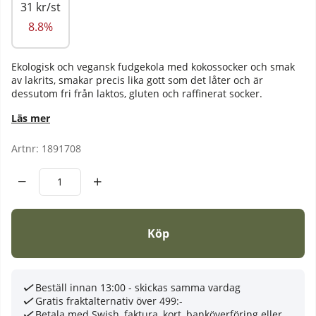
31 kr/st
8.8%
Ekologisk
och vegansk fudgekola med kokossocker och smak
av lakrits, smakar precis lika gott som det låter och är
dessutom fri från laktos, gluten och raffinerat socker.
Läs mer
Artnr:
1891708
Köp
Beställ innan 13:00 - skickas samma vardag
Gratis fraktalternativ över 499:-
Betala med Swish, faktura, kort, banköverföring eller