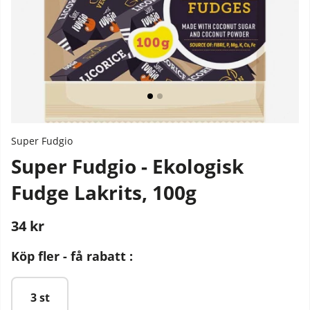
Super Fudgio
Super Fudgio - Ekologisk
Fudge Lakrits, 100g
34
kr
Stafflade priser
Köp fler - få rabatt :
3 st