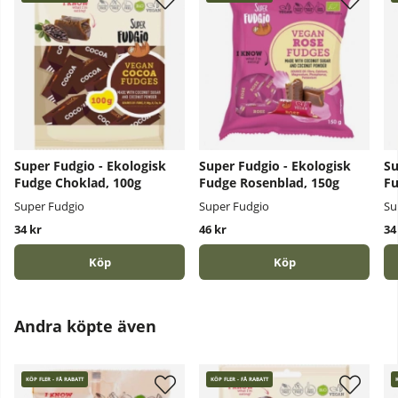
Super Fudgio - Ekologisk
Super Fudgio - Ekologisk
Su
Fudge Choklad, 100g
Fudge Rosenblad, 150g
Fu
Super Fudgio
Super Fudgio
Su
34 kr
46 kr
34
Köp
Köp
Andra köpte även
KÖP FLER - FÅ RABATT
KÖP FLER - FÅ RABATT