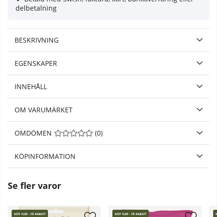
delbetalning
BESKRIVNING
EGENSKAPER
INNEHÅLL
OM VARUMÄRKET
OMDÖMEN
MEDELBETYG 0 AV 5 ANTAL BETYG 0
(
0
)
KÖPINFORMATION
Se fler varor
KÖP FLER - FÅ RABATT
KÖP FLER - FÅ RABATT