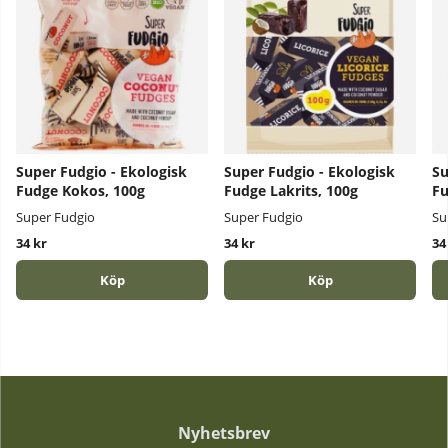
Super Fudgio - Ekologisk
Super Fudgio - Ekologisk
Su
Fudge Kokos, 100g
Fudge Lakrits, 100g
Fu
Super Fudgio
Super Fudgio
Su
34 kr
34 kr
34
Köp
Köp
Nyhetsbrev