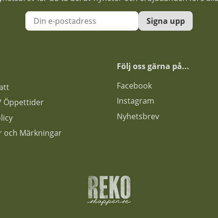
Signa upp
Följ oss gärna på...
F
acebook
att
Instagram
s / Öppettider
Nyhetsbrev
licy
ar och Märkningar