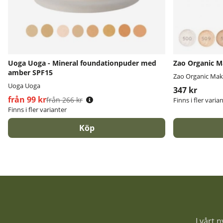
Uoga Uoga - Mineral foundationpuder med
Zao Organic M
amber SPF15
Zao Organic Ma
Uoga Uoga
347 kr
från 99 kr
Ordinarie pris:
från 266 kr
Finns i fler varia
Finns i fler varianter
Köp
I vårt 