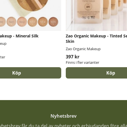
akeup - Mineral Silk
Zao Organic Makeup - Tinted 
Skin
keup
Zao Organic Makeup
397 kr
nter
Finns i fler varianter
Köp
Köp
Nyhetsbrev
nyhetsbrev får du ta del av nyheter och erbjudanden före all