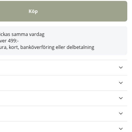
Köp
skickas samma vardag
över 499:-
ra, kort, banköverföring eller delbetalning
V 5 ANTAL BETYG 0