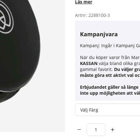
Läs mer
Artnr:
2288100-3
Kampanjvara
Kampanj:
Ingår i Kampanj G
När du köper varor från Mari
KASSAN
välja bland olika gr
gammal favorit.
Du väljer gr
måste göra ett aktivt val oc
Erbjudandet gäller så länge 
inte upp möjligheten att väl
Färg
Antal