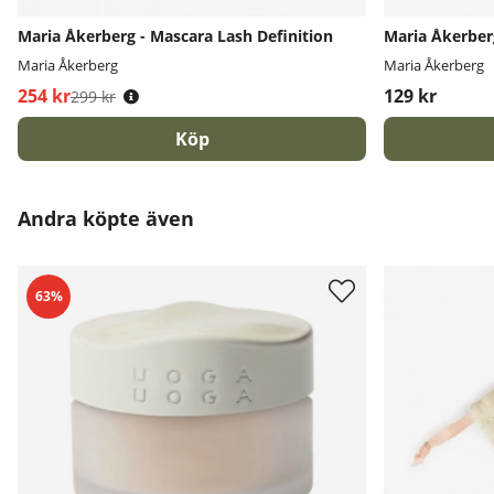
Maria Åkerberg - Mascara Lash Definition
Maria Åkerber
Maria Åkerberg
Maria Åkerberg
254 kr
Ordinarie pris:
129 kr
299 kr
Köp
Andra köpte även
63%