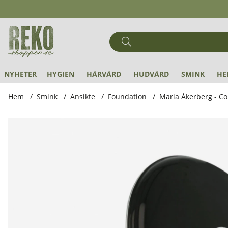
NYHETER
HYGIEN
HÅRVÅRD
HUDVÅRD
SMINK
HE
Hem
Smink
Ansikte
Foundation
Maria Åkerberg - C
Produktbilder Maria Åkerberg - Compact Foundation