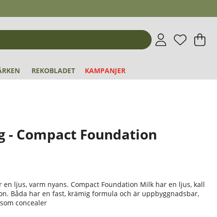
Önskeli
Antal i 
.
V
An
.
ÄRKEN
REKOBLADET
KAMPANJER
g - Compact Foundation
en ljus, varm nyans. Compact Foundation Milk har en ljus, kall
ton. Båda har en fast, krämig formula och är uppbyggnadsbar,
 som concealer