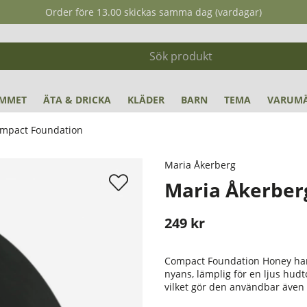
Order före 13.00 skickas samma dag (vardagar)
MMET
ÄTA & DRICKA
KLÄDER
BARN
TEMA
VARUM
ompact Foundation
Maria Åkerberg
Maria Åkerber
249
kr
Stafflade priser
Compact Foundation Honey har 
nyans, lämplig för en ljus hud
vilket gör den användbar även