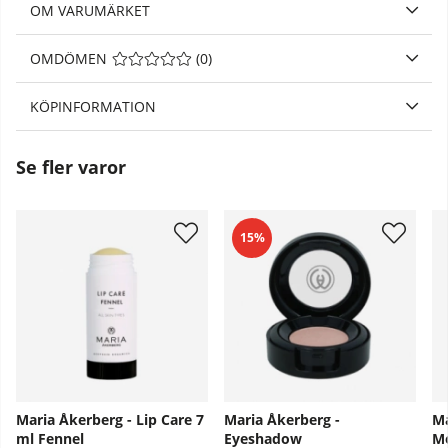
OM VARUMÄRKET
OMDÖMEN
MEDELBETYG 0 AV 5 ANTAL BETYG 0
(
0
)
KÖPINFORMATION
Se fler varor
15%
Maria Åkerberg - Lip Care 7
Maria Åkerberg -
Ma
ml Fennel
Eyeshadow
Mo