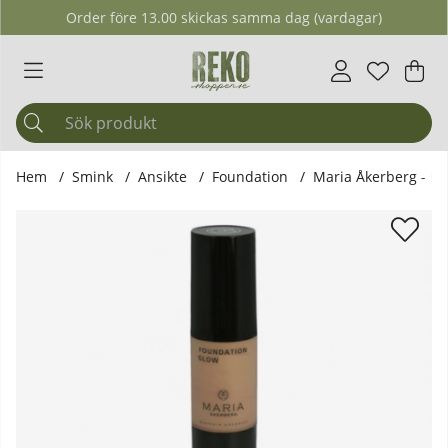
Order före 13.00 skickas samma dag (vardagar)
Önskelis
Antal i ö
.
Var
Ant
.
Hem
Smink
Ansikte
Foundation
Maria Åkerberg - F
Produktbilder Maria Åkerberg - Foundation Glow 30 ml