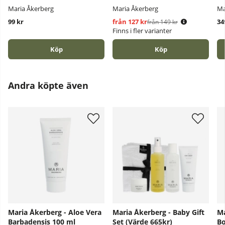
Maria Åkerberg
Maria Åkerberg
Ma
99 kr
från 127 kr
Ordinarie pris:
34
från 149 kr
Finns i fler varianter
Köp
Köp
Andra köpte även
Maria Åkerberg - Aloe Vera
Maria Åkerberg - Baby Gift
Ma
Barbadensis 100 ml
Set (Värde 665kr)
Bo