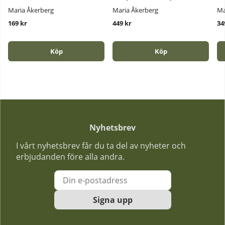
Maria Åkerberg
Maria Åkerberg
Ma
169 kr
449 kr
34
Köp
Köp
Nyhetsbrev
I vårt nyhetsbrev får du ta del av nyheter och
erbjudanden före alla andra.
Signa upp