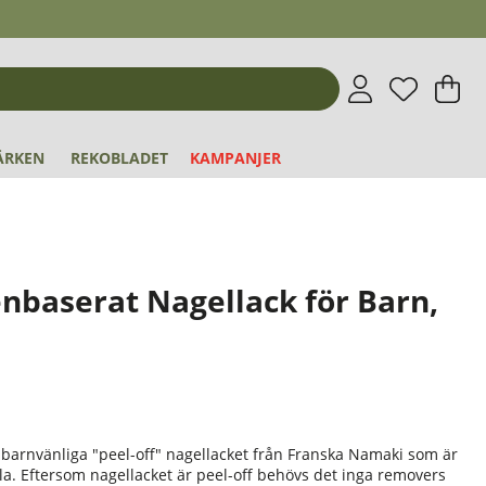
Önskeli
Antal i 
.
V
An
.
ÄRKEN
REKOBLADET
KAMPANJER
nbaserat Nagellack för Barn,
 barnvänliga "peel-off" nagellacket från Franska Namaki som är
rmula. Eftersom nagellacket är peel-off behövs det inga removers