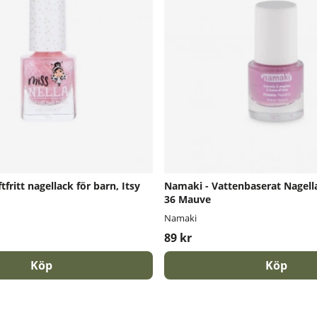
ftfritt nagellack för barn, Itsy
Namaki - Vattenbaserat Nagella
36 Mauve
Namaki
89 kr
Köp
Köp