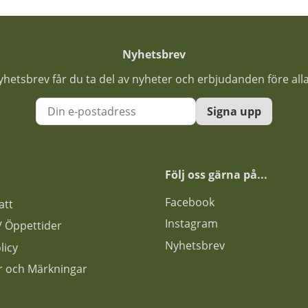
Nyhetsbrev
nyhetsbrev får du ta del av nyheter och erbjudanden före all
Signa upp
Följ oss gärna på...
F
acebook
att
Instagram
s / Öppettider
Nyhetsbrev
licy
ar och Märkningar