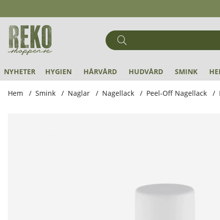
NYHETER
HYGIEN
HÅRVÅRD
HUDVÅRD
SMINK
HE
Hem
Smink
Naglar
Nagellack
Peel-Off Nagellack
Produktbilder Namaki - Vattenbaserat Nagellack för Barn, 2