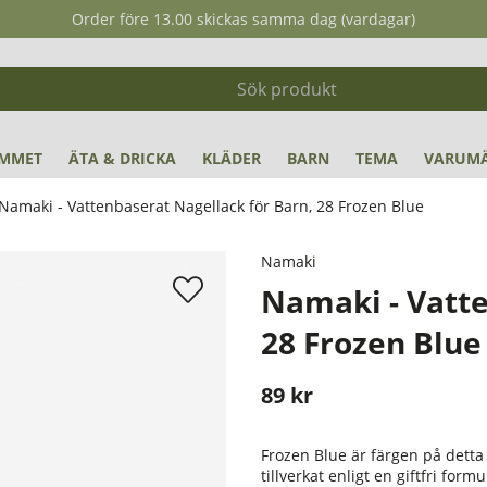
Order före 13.00 skickas samma dag (vardagar)
MMET
ÄTA & DRICKA
KLÄDER
BARN
TEMA
VARUM
Namaki - Vattenbaserat Nagellack för Barn, 28 Frozen Blue
8 Frozen Blue
Namaki
Namaki - Vatte
28 Frozen Blue
89
kr
Stafflade priser
Frozen Blue är färgen på detta
tillverkat enligt en giftfri fo