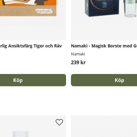
lig Ansiktsfärg Tiger och Räv
Namaki - Magisk Borste med Gul
Namaki
239 kr
Köp
Köp