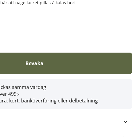
ebär att nagellacket pillas /skalas bort.
Bevaka
skickas samma vardag
över 499:-
ra, kort, banköverföring eller delbetalning