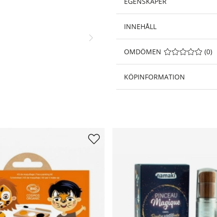
EGENSKAPER
INNEHÅLL
OMDÖMEN
MEDELBETYG 0 A
(
0
)
KÖPINFORMATION