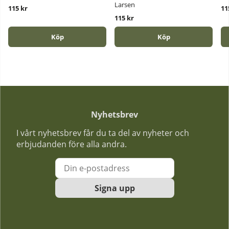
Larsen
115 kr
11
115 kr
Köp
Köp
Nyhetsbrev
I vårt nyhetsbrev får du ta del av nyheter och
erbjudanden före alla andra.
Signa upp