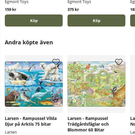
Egmont Toys
Egmont Toys
Eg
159 kr
375 kr
18
Köp
Köp
Andra köpte även
Larsen - Rampussel Vilda
Larsen - Rampussel
La
Djur på Arktis 75 bitar
Trädgårdsfåglar och
No
Blommor 60 Bitar
Larsen
La