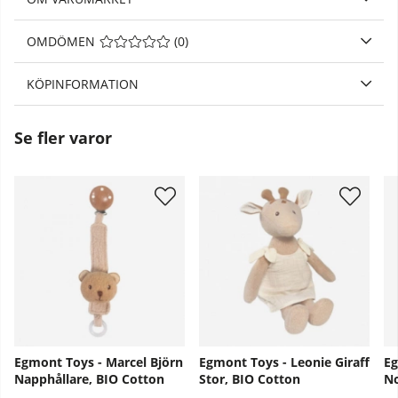
OMDÖMEN
MEDELBETYG 0 AV 5 ANTAL BETYG 0
(
0
)
KÖPINFORMATION
Se fler varor
Egmont Toys - Marcel Björn
Egmont Toys - Leonie Giraff
Eg
Napphållare, BIO Cotton
Stor, BIO Cotton
No