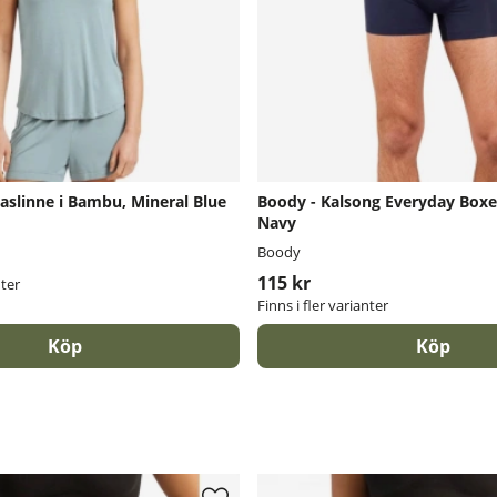
aslinne i Bambu, Mineral Blue
Boody - Kalsong Everyday Boxe
Navy
Boody
115 kr
nter
Finns i fler varianter
Köp
Köp