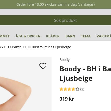
Order före 13.00 skickas samma dag (vardagar)
MMET
ÄTA & DRICKA
KLÄDER
BARN
TEMA
VARUM
 - BH i Bambu Full Bust Wireless Ljusbeige
ige
Boody
Boody - BH i B
Ljusbeige
Medelbetyg 4 av 5 Antal betyg 
(
2
)
319
kr
Stafflade priser