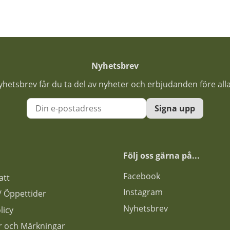
Nyhetsbrev
nyhetsbrev får du ta del av nyheter och erbjudanden före all
Signa upp
Följ oss gärna på...
F
acebook
att
Instagram
s / Öppettider
Nyhetsbrev
licy
ar och Märkningar