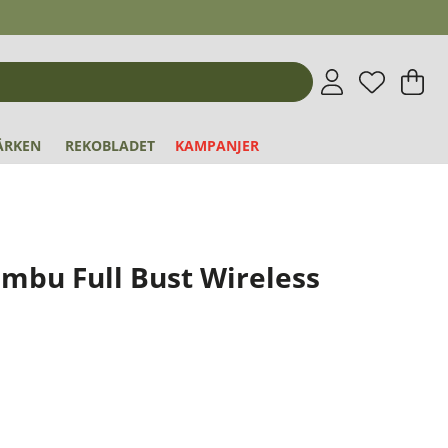
Önskeli
Antal i 
.
V
An
.
ÄRKEN
REKOBLADET
KAMPANJER
ambu Full Bust Wireless
2