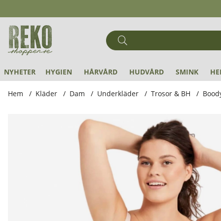
NYHETER
HYGIEN
HÅRVÅRD
HUDVÅRD
SMINK
HE
Hem
Kläder
Dam
Underkläder
Trosor & BH
Boody
Produktbilder Boody - BH i Bambu Full Bust Wireless Ljusbe