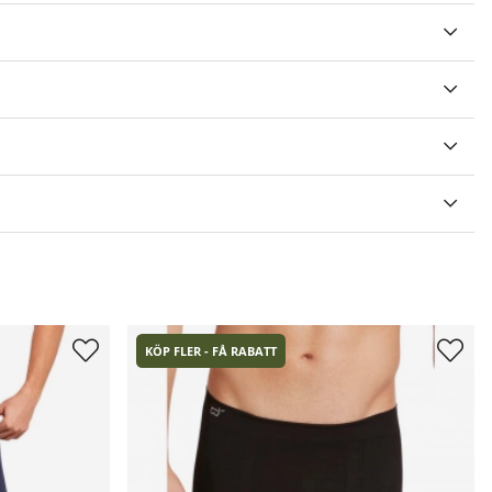
V 5 ANTAL BETYG 2
KÖP FLER - FÅ RABATT