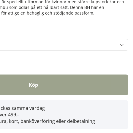
H är speciellt utformad för kvinnor med större kupstorlekar och
ambu som odlas på ett hållbart sätt. Denna BH har en
för att ge en behaglig och stödjande passform.
Köp
skickas samma vardag
över 499:-
ra, kort, banköverföring eller delbetalning