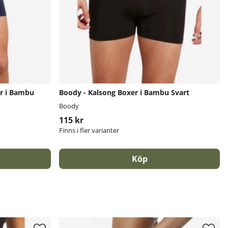
r i Bambu
Boody - Kalsong Boxer i Bambu Svart
Boody
115 kr
Finns i fler varianter
Köp