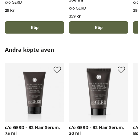
c/o GERD
c/
c/o GERD
29 kr
39
359 kr
Köp
Köp
Andra köpte även
c/o GERD - B2 Hair Serum,
c/o GERD - B2 Hair Serum,
c/
75 ml
30 ml
Bo