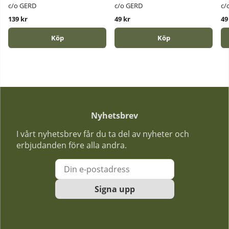
c/o GERD
c/o GERD
c/
139 kr
49 kr
49
Köp
Köp
Nyhetsbrev
I vårt nyhetsbrev får du ta del av nyheter och
erbjudanden före alla andra.
Signa upp