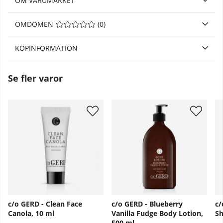
OM VARUMÄRKET
OMDÖMEN
MEDELBETYG 0 AV 5 ANTAL BETYG 0
(
0
)
KÖPINFORMATION
Se fler varor
c/o GERD - Clean Face
c/o GERD - Blueberry
c/
Canola, 10 ml
Vanilla Fudge Body Lotion,
Sh
500 ml