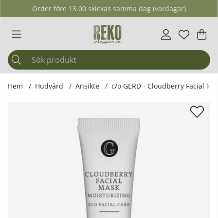
Order före 13.00 skickas samma dag (vardagar)
Önskelis
Antal i ö
.
Var
Ant
.
Hem
Hudvård
Ansikte
c/o GERD - Cloudberry Facial Ma
Produktbilder c/o GERD - Cloudberry Facial Mask, 10 ml