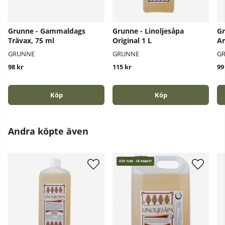
Grunne - Gammaldags
Grunne - Linoljesåpa
Gr
Trävax, 75 ml
Original 1 L
Ar
GRUNNE
GRUNNE
G
98 kr
115 kr
99
Köp
Köp
Andra köpte även
KÖP FLER - FÅ RABATT