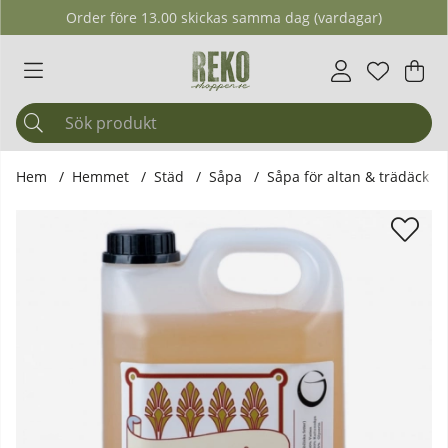
Order före 13.00 skickas samma dag (vardagar)
Önskelis
Antal i ö
.
Var
Ant
.
Hem
Hemmet
Städ
Såpa
Såpa för altan & trädäck
Produktbilder Grunne - Linoljesåpa Original 2,5 L