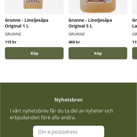
Grunne - Linoljesåpa
Grunne - Linoljesåpa
Gr
Original 1 L
Original 5 L
La
GRUNNE
GRUNNE
G
115 kr
469 kr
11
Köp
Köp
Nyhetsbrev
I vårt nyhetsbrev får du ta del av nyheter och
erbjudanden före alla andra.