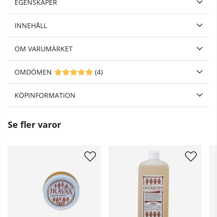
EGENSKAPER
INNEHÅLL
OM VARUMÄRKET
OMDÖMEN
MEDELBETYG 5 AV 5 ANTAL BETYG 4
(
4
)
KÖPINFORMATION
Se fler varor