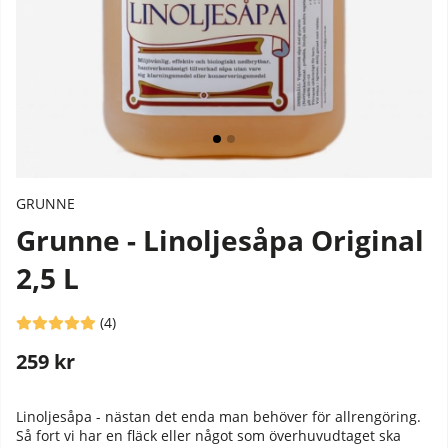
GRUNNE
Grunne - Linoljesåpa Original
2,5 L
Medelbetyg 5 av 5 Antal betyg 4
(
4
)
259
kr
Stafflade priser
Linoljesåpa - nästan det enda man behöver för allrengöring.
Så fort vi har en fläck eller något som överhuvudtaget ska