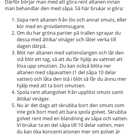
Därför börjar man med att göra rent altanen innan
man behandlar den med såpa. Så här brukar vi göra:
Sopa rent altanen från löv och annat smuts, eller
kör med en grovdammsugare.
Om du har gröna partier på trallen sprayar du
dessa med ättika/ vinäger och låter verka till
dagen därpå.
Blöt ner altanen med vattenslangen och låt den
stå blöt ett tag, så att du får hjälp av vattnet att
lösa upp smutsen. Du kan också blöta ner
altanen med såpavatten (1 del såpa 10 delar
vatten) och låta den stå i blöt så får du ännu mer
hjälp med att ta bort smutsen.
Spola rent altangolvet från upplöst smuts samt
ättika/ vinäger.
Nu är det dags att skrubba bort den smuts som
inte gick bort med att bara spola golvet. Skrubba
golvet rent med en blandning av såpa och vatten.
Vi brukar ta en del såpa till 10 delar vatten, men
du kan öka koncentrationen mer om golvet är