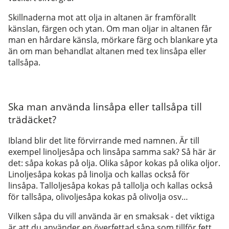
Skillnaderna mot att olja in altanen är framförallt
känslan, färgen och ytan. Om man oljar in altanen får
man en hårdare känsla, mörkare färg och blankare yta
än om man behandlat altanen med tex linsåpa eller
tallsåpa.
Ska man använda linsåpa eller tallsåpa till
trädäcket?
Ibland blir det lite förvirrande med namnen. Är till
exempel linoljesåpa och linsåpa samma sak? Så här är
det: såpa kokas på olja. Olika såpor kokas på olika oljor.
Linoljesåpa kokas på linolja och kallas också för
linsåpa. Talloljesåpa kokas på tallolja och kallas också
för tallsåpa, olivoljesåpa kokas på olivolja osv…
Vilken såpa du vill använda är en smaksak - det viktiga
är att du använder en överfettad såpa som tillför fett