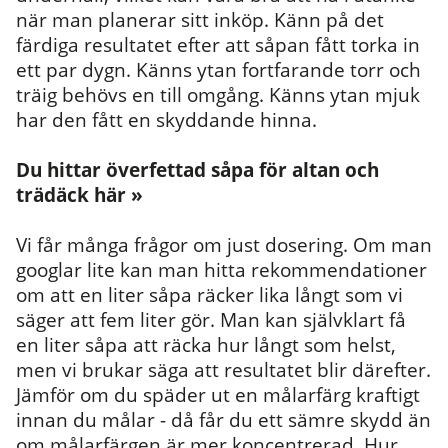
när man planerar sitt inköp.
Känn på det
färdiga resultatet efter att såpan fått torka in
ett par dygn. Känns ytan fortfarande torr och
träig behövs en till omgång. Känns ytan mjuk
har den fått en skyddande hinna.
Du hittar överfettad såpa för altan och
trädäck här »
Vi får många frågor om just dosering. Om man
googlar lite kan man hitta rekommendationer
om att en liter såpa räcker lika långt som vi
säger att fem liter gör. Man kan självklart få
en liter såpa att räcka hur långt som helst,
men vi brukar säga att resultatet blir därefter.
Jämför om du späder ut en målarfärg kraftigt
innan du målar - då får du ett sämre skydd än
om målarfärgen är mer koncentrerad. Hur