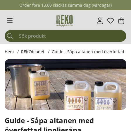
Order före 13.00 skickas samma dag (vardagar)
Önskelis
Antal i ö
.
Var
Ant
.
Hem
REKObladet
Guide - Såpa altanen med överfettad li
Guide - Såpa altanen med
överfettad linoljesåpa