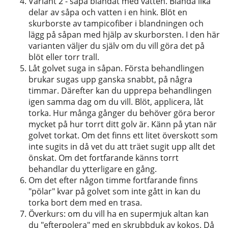
Variant 2 - såpa blandat med vatten. Blanda lika
delar av såpa och vatten i en hink. Blöt en
skurborste av tampicofiber i blandningen och
lägg på såpan med hjälp av skurborsten. I den här
varianten väljer du själv om du vill göra det på
blöt eller torr trall.
Låt golvet suga in såpan. Första behandlingen
brukar sugas upp ganska snabbt, på några
timmar. Därefter kan du upprepa behandlingen
igen samma dag om du vill. Blöt, applicera, låt
torka. Hur många gånger du behöver göra beror
mycket på hur torrt ditt golv är. Känn på ytan när
golvet torkat. Om det finns ett litet överskott som
inte sugits in då vet du att träet sugit upp allt det
önskat. Om det fortfarande känns torrt
behandlar du ytterligare en gång.
Om det efter någon timme fortfarande finns
"pölar" kvar på golvet som inte gått in kan du
torka bort dem med en trasa.
Överkurs: om du vill ha en supermjuk altan kan
du "efterpolera" med en skrubbduk av kokos. Då