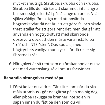
mycket
smutsigt. Skrubba, skrubba och skrubba.
Skrubba tills du märker att skummet inte längre
blir smutsigt, eller håll på så länge du orkar. Vi är
själva väldigt försiktiga med att använda
högtryckstvätt då det är lätt att göra fel och skada
träet istället för att göra rent det, men det går att
använda en högtryckstvätt med skurrondell,
observera dock att den måste vara inställd på
“trä” och INTE “sten”. Obs spola ej med
högtryckets vanliga munstycke för då reser sig
fibrerna i träet.
När golvet är så rent som du önskar spolar du av
det med vattenslang så all smuts försvinner.
Behandla altangolvet med såpa
Först kollar du vädret. Tänk lite som när du ska
måla utomhus - gör det gärna på en molnig dag
eller jobba i skugga så bränner inte solen in
såpan innan du fått på den som du vill.