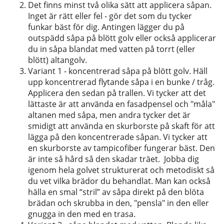
Det finns minst två olika sätt att applicera såpan.
Inget är rätt eller fel - gör det som du tycker
funkar bäst för dig. Antingen lägger du på
outspädd såpa på blött golv eller också applicerar
du in såpa blandat med vatten på torrt (eller
blött) altangolv.
Variant 1 - koncentrerad såpa på blött golv. Häll
upp k
oncentrerad flytande såpa i en bunke / tråg.
Applicera den sedan på trallen. Vi tycker att det
lättaste är att använda en fasadpensel och "måla"
altanen med såpa, men andra tycker det är
smidigt att använda en skurborste på skaft för att
lägga på den koncentrerade såpan. Vi tycker att
en skurborste av tampicofiber fungerar bäst. Den
är inte så hård så den skadar träet. Jobba dig
igenom hela golvet strukturerat och metodiskt så
du vet vilka brädor du behandlat. Man kan också
hälla en smal “stril” av såpa direkt på den blöta
brädan och skrubba in den, "pensla" in den eller
gnugga in den med en trasa.