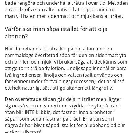
både rengöra och underhålla trätrall över tid. Metoden
används ofta som alternativ till att olja altanen när
man vill ha en mer sidenmatt och mjuk känsla i träet.
Varför ska man såpa istället för att olja
altanen?
När du behandlat trätrallen på din altan med en
gammaldags överfettad såpa får den en sidenmatt yta
och blir len och mjuk. Vi brukar säga att det känns som
att ge torrt trä body lotion. Linoljesåpa innehåller bara
två ingredienser: linolja och vatten (salt används och
försvinner under förtvålningsprocessen), det är alltså
ett helt naturligt sätt att ge altanen ett längre liv.
Den överfettade såpan går dels in i träet men lägger
sig också som en supertunn skyddande yta på träet.
Ytan blir INTE klibbig, det fastnar inga orenheter i
såpan som sedan fastnar på träet. En altan som i
några år har blivit såpad istället för oljebehandlad blir
vackert silvergrå.