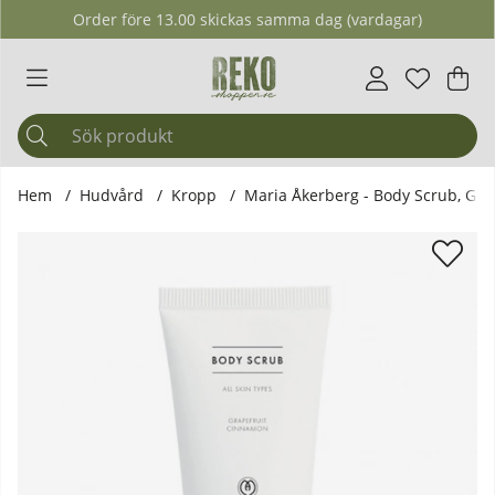
Order före 13.00 skickas samma dag (vardagar)
Önskelis
Antal i ö
.
Var
Ant
.
Hem
Hudvård
Kropp
Maria Åkerberg - Body Scrub, Gr
Produktbilder Maria Åkerberg - Body Scrub, Grape & Cinna