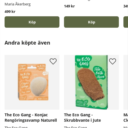
Maria Åkerberg
149 kr
34
499 kr
Köp
Köp
Andra köpte även
The Eco Gang - Konjac
The Eco Gang -
Ma
Rengöringssvamp Naturell
Skrubbvante i Jute
Cl
The Eco Gang
The Eco Gang
Ma