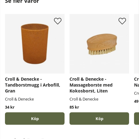
Se fler varor
Croll & Denecke -
Croll & Denecke -
Cr
Tandborstmugg i Arbofill,
Massageborste med
Na
Gran
Kokosborst, Liten
Cr
Croll & Denecke
Croll & Denecke
49
34 kr
85 kr
Köp
Köp