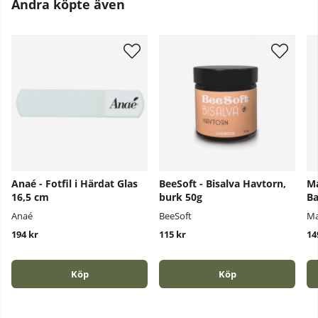
Andra köpte även
Anaé - Fotfil i Härdat Glas
BeeSoft - Bisalva Havtorn,
Ma
16,5 cm
burk 50g
Ba
Anaé
BeeSoft
Ma
194 kr
115 kr
14
Köp
Köp