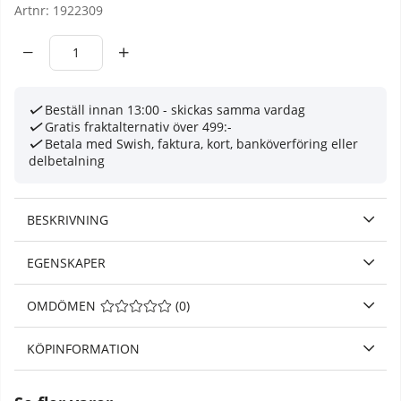
Artnr:
1922309
Beställ innan 13:00 - skickas samma vardag
Gratis fraktalternativ över 499:-
Betala med Swish, faktura, kort, banköverföring eller
delbetalning
BESKRIVNING
EGENSKAPER
OMDÖMEN
MEDELBETYG 0 AV 5 ANTAL BETYG 0
(
0
)
KÖPINFORMATION