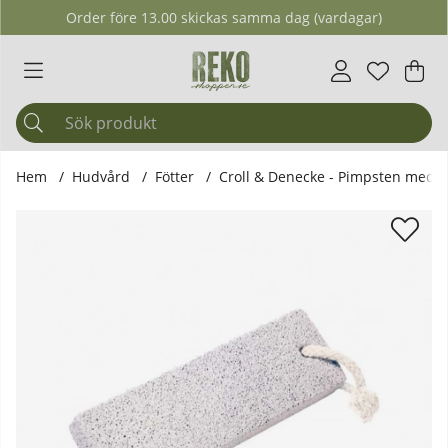
Order före 13.00 skickas samma dag (vardagar)
Önskelis
Antal i ö
.
Var
Ant
.
Hem
Hudvård
Fötter
Croll & Denecke - Pimpsten med 
Produktbilder Croll & Denecke - Pimpsten med Bomullsban