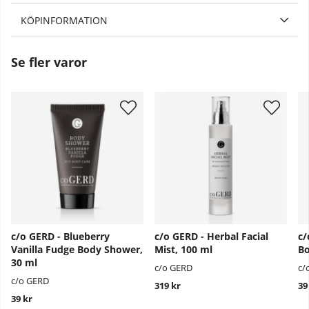
KÖPINFORMATION
Se fler varor
c/o GERD - Blueberry
c/o GERD - Herbal Facial
c/
Vanilla Fudge Body Shower,
Mist, 100 ml
Bo
30 ml
c/o GERD
c/
c/o GERD
319 kr
39
39 kr