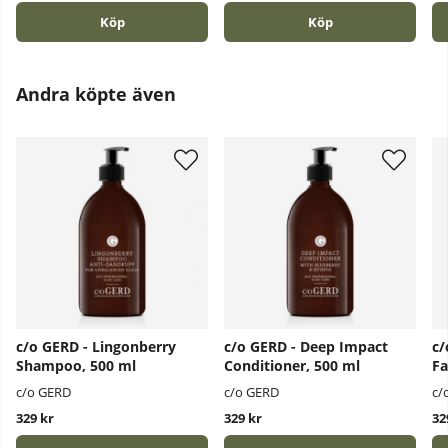
Köp
Köp
Andra köpte även
c/o GERD - Lingonberry
c/o GERD - Deep Impact
c/
Shampoo, 500 ml
Conditioner, 500 ml
Fa
c/o GERD
c/o GERD
c/
329 kr
329 kr
32