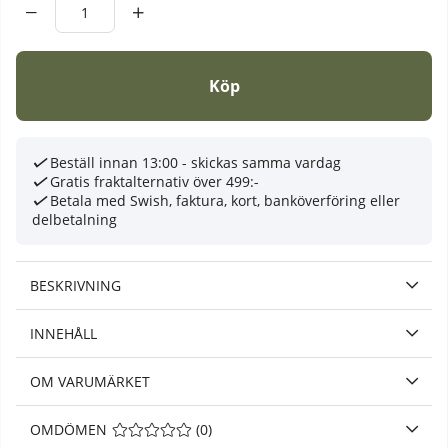
Köp
Beställ innan 13:00 - skickas samma vardag
Gratis fraktalternativ över 499:-
Betala med Swish, faktura, kort, banköverföring eller
delbetalning
BESKRIVNING
INNEHÅLL
OM VARUMÄRKET
OMDÖMEN
MEDELBETYG 0 AV 5 ANTAL BETYG 0
(
0
)