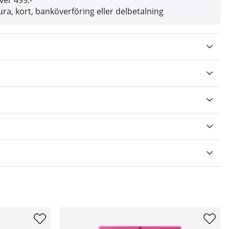
över 499:-
ra, kort, banköverföring eller delbetalning
V 5 ANTAL BETYG 0