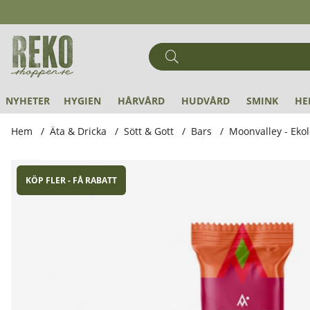
NYHETER
HYGIEN
HÅRVÅRD
HUDVÅRD
SMINK
HE
Hem
Äta & Dricka
Sött & Gott
Bars
Moonvalley - Eko
Produktbilder Moonvalley - Ekologisk Oats & Dates Äpple &
KÖP FLER - FÅ RABATT