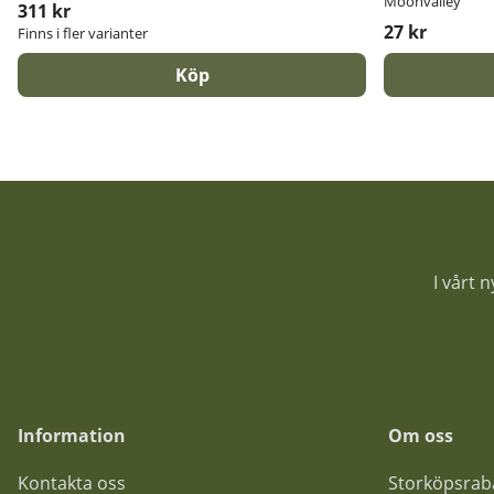
Moonvalley
311 kr
27 kr
Finns i fler varianter
Köp
I vårt 
Information
Om oss
Kontakta oss
Storköpsrab