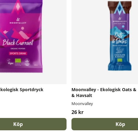
Ekologisk Sportdryck
Moonvalley - Ekologisk Oats &
& Havsalt
Moonvalley
26 kr
Köp
Köp