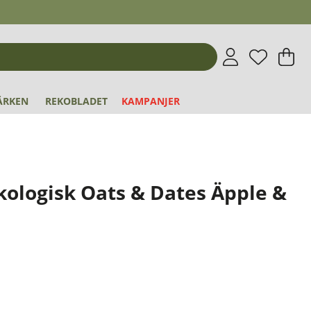
Önskeli
Antal i 
.
V
An
.
ÄRKEN
REKOBLADET
KAMPANJER
kologisk Oats & Dates Äpple &