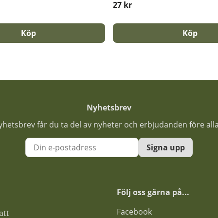
27 kr
Köp
Köp
Nyhetsbrev
nyhetsbrev får du ta del av nyheter och erbjudanden före all
Signa upp
Följ oss gärna på...
F
acebook
att