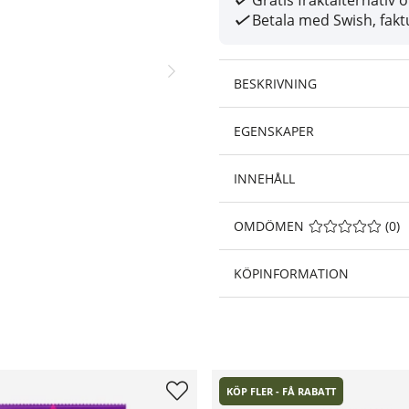
Gratis fraktalternativ 
Betala med Swish, faktu
BESKRIVNING
EGENSKAPER
INNEHÅLL
OMDÖMEN
MEDELBETYG 0 A
(
0
)
KÖPINFORMATION
KÖP FLER - FÅ RABATT