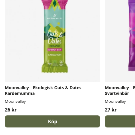
Moonvalley - Ekologisk Oats & Dates
Moonvalley - 
Kardemumma
Svartvinbär
Moonvalley
Moonvalley
26 kr
27 kr
Köp