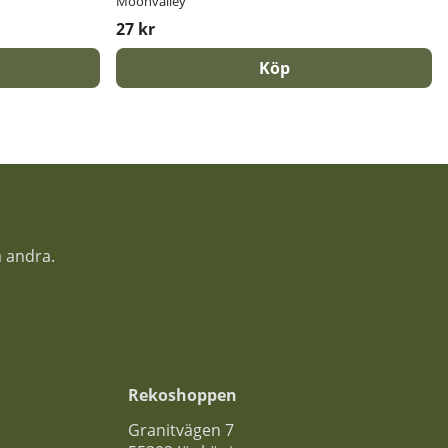
Moonvalley
27 kr
Köp
a andra.
Rekoshoppen
Granitvägen 7