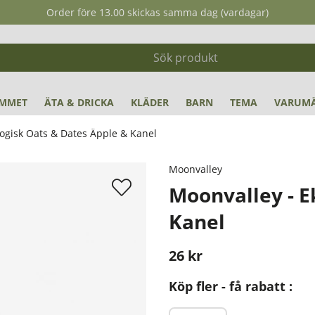
Order före 13.00 skickas samma dag (vardagar)
MMET
ÄTA & DRICKA
KLÄDER
BARN
TEMA
VARUM
logisk Oats & Dates Äpple & Kanel
 Kanel
Moonvalley
Moonvalley - E
Kanel
26
kr
Stafflade priser
Köp fler - få rabatt :