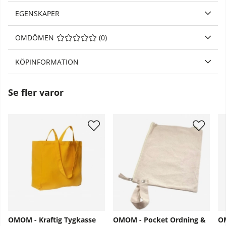
EGENSKAPER
OMDÖMEN
MEDELBETYG 0 AV 5 ANTAL BETYG 0
(
0
)
KÖPINFORMATION
Se fler varor
OMOM - Kraftig Tygkasse
OMOM - Pocket Ordning &
OM