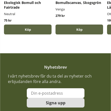
Ekologisk Bomull och
Bomullscanvas, Skogsgrön
Ek
Fairtrade
Lå
Venga
Neutral
O
279 kr
75 kr
19
Köp
Köp
Nyhetsbrev
I vårt nyhetsbrev får du ta del av nyheter och
erbjudanden före alla andra.
Signa upp