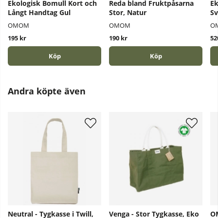
Ekologisk Bomull Kort och
Reda bland Fruktpåsarna
Ek
Långt Handtag Gul
Stor, Natur
Sv
OMOM
OMOM
O
195 kr
190 kr
52
Köp
Köp
Andra köpte även
Neutral - Tygkasse i Twill,
Venga - Stor Tygkasse, Eko
OM