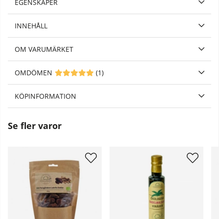
EGENSKAPER
INNEHÅLL
OM VARUMÄRKET
OMDÖMEN
MEDELBETYG 5 AV 5 ANTAL BETYG 1
(
1
)
KÖPINFORMATION
Se fler varor