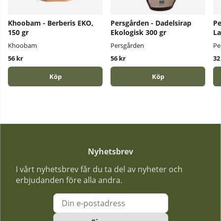
Khoobam - Berberis EKO,
Persgården - Dadelsirap
Pe
150 gr
Ekologisk 300 gr
La
Khoobam
Persgården
Pe
56 kr
56 kr
32
Köp
Köp
Nyhetsbrev
I vårt nyhetsbrev får du ta del av nyheter och
erbjudanden före alla andra.