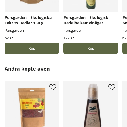
Persgården - Ekologiska
Persgården - Ekologisk
Pe
Lakrits Dadlar 150 g
Dadelbalsamvinäger
My
Persgården
Persgården
Pe
32 kr
122 kr
62
Köp
Köp
Andra köpte även