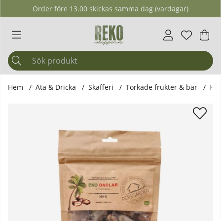
Order före 13.00 skickas samma dag (vardagar)
Önskelis
Antal i ö
.
Var
Ant
.
Hem
Äta & Dricka
Skafferi
Torkade frukter & bär
Per
Produktbilder Persgården - Ekologiska Hela Soltorkade Dad