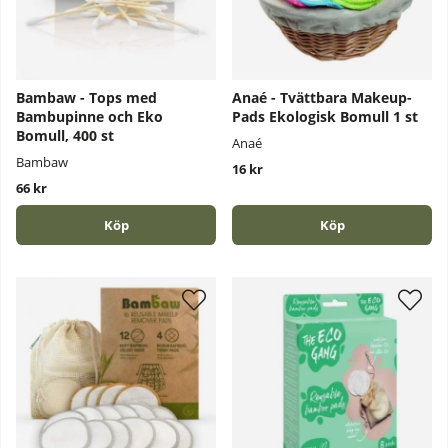
Bambaw - Tops med
Anaé - Tvättbara Makeup-
Bambupinne och Eko
Pads Ekologisk Bomull 1 st
Bomull, 400 st
Anaé
Bambaw
16 kr
66 kr
Köp
Köp