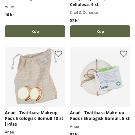
Cellulosa, 4 st
Anaé
Croll & Denecke
16 kr
57 kr
Köp
Köp
Anaé - Tvättbara Makeup-
Anaè - Tvättbara Make-up
Pads Ekologisk Bomull 10 st
Pads i Ekologisk Bomull, 5 st
i Påse
Anaé
Anaé
97 kr