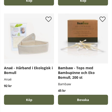
Köp
Köp
Anaé - Hårband i Ekologisk i
Bambaw - Tops med
Bomull
Bambupinne och Eko
Bomull, 200 st
Anaé
Bambaw
92 kr
45 kr
Köp
Bevaka