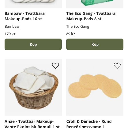
Bambaw - Tvättbara
The Eco Gang - Tvättbara
Makeup-Pads 16 st
Makeup-Pads 8 st
Bambaw
The Eco Gang
179 kr
89 kr
Köp
Köp
Anaé - Tvättbar Makeup-
Croll & Denecke - Rund
Vante Ekologisk Bomull 1 st
Rengöringssvamp i