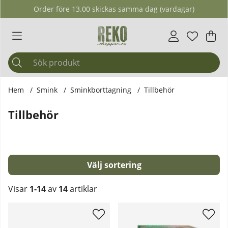
Order före 13.00 skickas samma dag (vardagar)
Önskelis
Antal i ö
.
Var
Ant
.
Hem
Smink
Sminkborttagning
Tillbehör
Tillbehör
Sortera
Visar
1-14
av
14
artiklar
Produkter