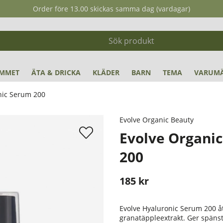
Order före 13.00 skickas samma dag (vardagar)
MMET
ÄTA & DRICKA
KLÄDER
BARN
TEMA
VARUM
nic Serum 200
00
Evolve Organic Beauty
Evolve Organic
200
185
kr
Stafflade priser
Evolve Hyaluronic Serum 200 å
granatäppleextrakt. Ger spänst