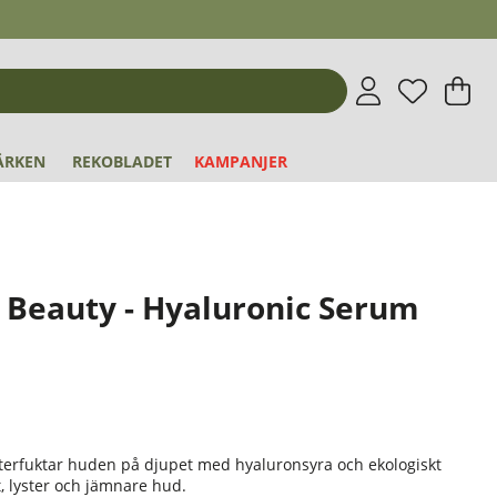
Önskeli
Antal i 
.
V
An
.
ÄRKEN
REKOBLADET
KAMPANJER
 Beauty - Hyaluronic Serum
terfuktar huden på djupet med hyaluronsyra och ekologiskt
, lyster och jämnare hud.