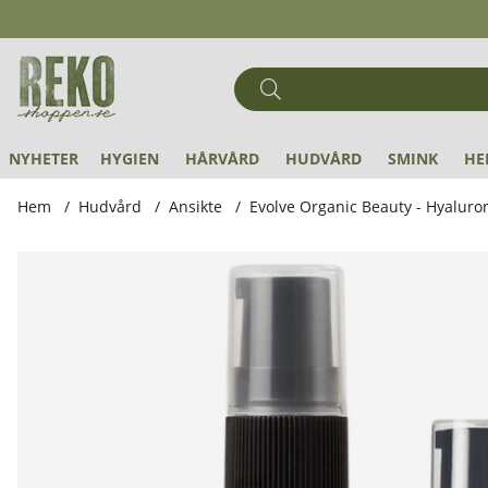
NYHETER
HYGIEN
HÅRVÅRD
HUDVÅRD
SMINK
HE
Hem
Hudvård
Ansikte
Evolve Organic Beauty - Hyaluro
Produktbilder Evolve Organic Beauty - Hyaluronic Serum 2