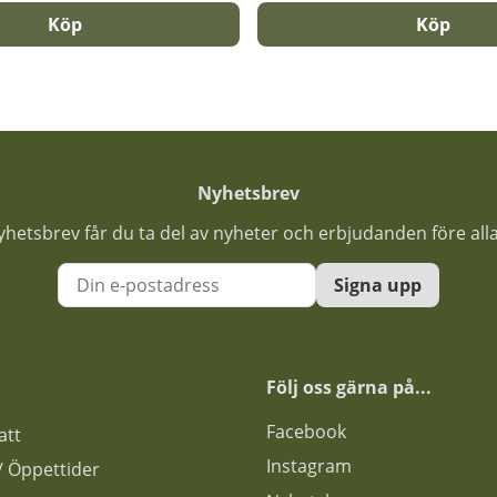
Köp
Köp
Nyhetsbrev
nyhetsbrev får du ta del av nyheter och erbjudanden före all
Signa upp
Följ oss gärna på...
F
acebook
att
Instagram
s / Öppettider