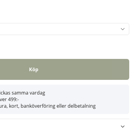
Köp
skickas samma vardag
över 499:-
ra, kort, banköverföring eller delbetalning