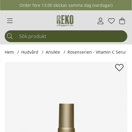
Order före 13.00 skickas samma dag (vardagar)
Önskelis
Antal i ö
.
Var
Ant
.
Hem
Hudvård
Ansikte
Rosenserien - Vitamin C Serum 
Produktbilder Rosenserien - Vitamin C Serum with Rose Ro