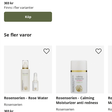
303 kr
Finns i fler varianter
Köp
Se fler varor
Rosenserien - Rose Water
Rosenserien - Calming
Ro
Moisturizer anti redness
M
Rosenserien
Rosenserien
Ro
303 kr