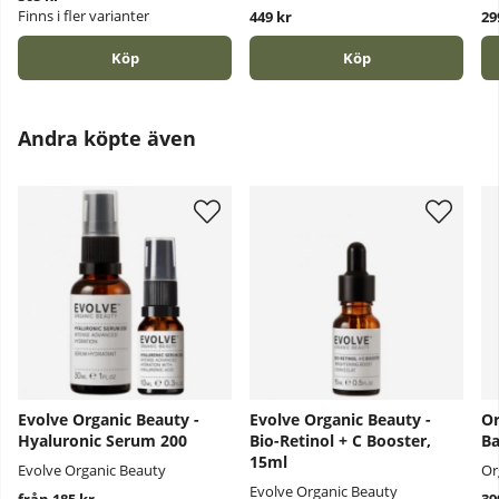
Finns i fler varianter
449 kr
29
Köp
Köp
Andra köpte även
Evolve Organic Beauty -
Evolve Organic Beauty -
Or
Hyaluronic Serum 200
Bio-Retinol + C Booster,
Ba
15ml
Evolve Organic Beauty
Or
Evolve Organic Beauty
från 185 kr
39