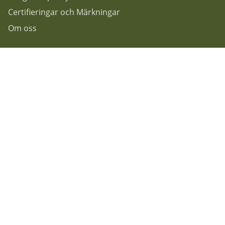
Certifieringar och Märkningar
Om oss
Följ oss gärna på...
F
acebook
Instagram
Nyhetsbrev
Rekoshoppen
Granitvägen 7
55303 Jönköping.
Info@rekoshoppen.se
036-180100