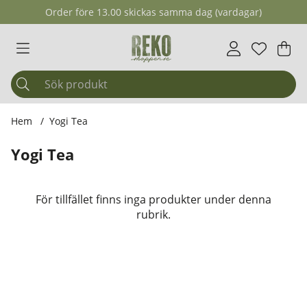
Order före 13.00 skickas samma dag (vardagar)
Önskelis
Antal i ö
.
Var
Ant
.
Hem
Yogi Tea
Yogi Tea
Produkter
För tillfället finns inga produkter under denna
rubrik.